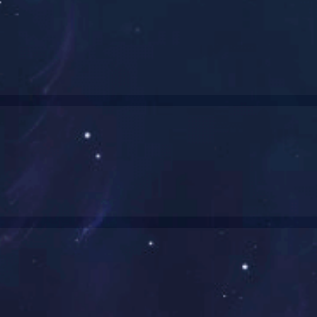
13T外置车桥
12吨德式鼓