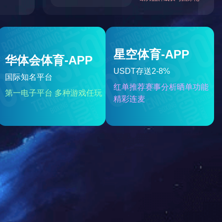
桥
20T1850车桥