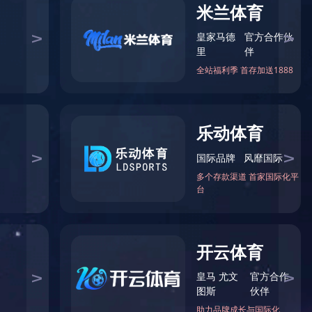
德式车桥
德式碟刹桥
刹桥