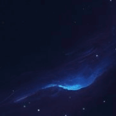
制动鼓
其它车桥系列
其它悬挂系列
卡钳
制动盘
其他铸件