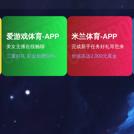
11T1840车桥
16T1850车