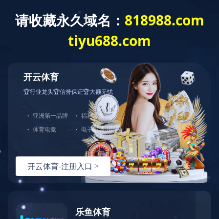
欢迎访问milan体育入口-米兰milan（中国）官网！