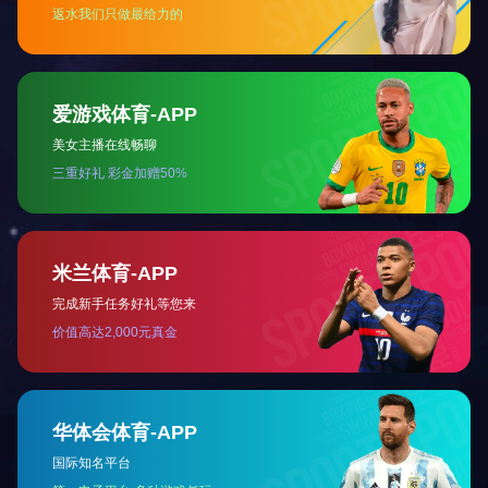
milan体育入口-米兰
关
milan（中国）
24小时客户服务热线：400-1537-288
公司
国内贸易部
厂容
电话：0537-7702666 传真：0537-76666689
企业
手机：13863700809
国际贸易部：18369799102
售后服务部：17852378030
地址：山东省梁山县徐集工业园区