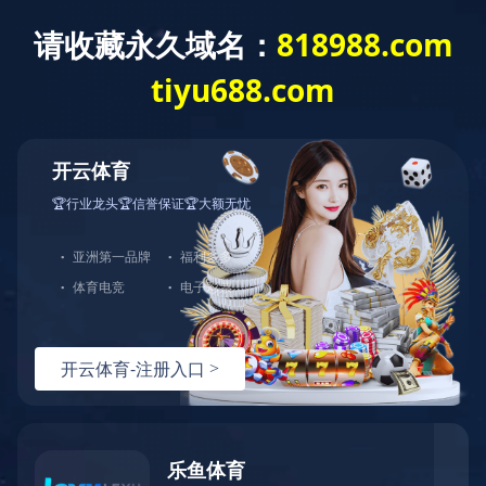
欢迎访问milan体育入口-米兰milan（中国）官网！