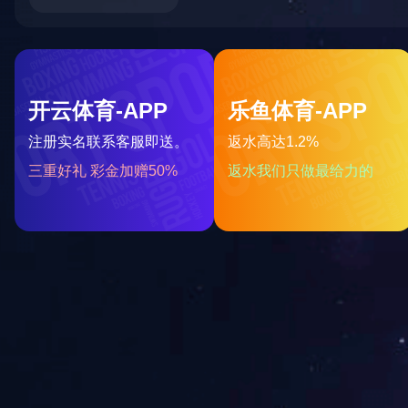
美式悬挂
德式悬挂
轻型悬挂
<
液压转向车桥
凹心车桥
轮毂
制动鼓