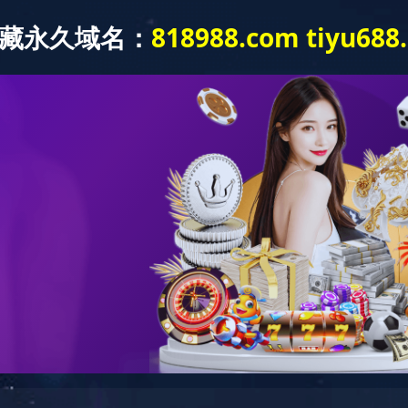
网站首页
关于我们
新闻中心
产品中心