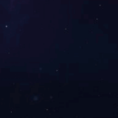
关于我
产品中心
们
空气悬挂
轻型悬挂
德式车桥
公司简介
轮毂
美式悬挂
厂容厂貌
其它车桥
德式悬挂
企业文化
系列
制动鼓
其它悬挂
milan体育入口-米兰
系列
milan（中国）
液压转向
卡钳
车桥
盘刹车桥
凹心车桥