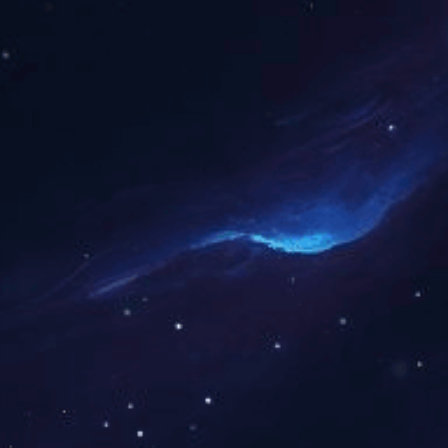
其它车桥系列
其它悬挂系列
卡钳
制动盘
其他铸件