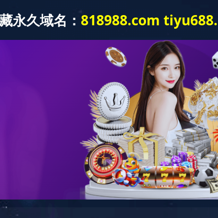
网站首页
关于我们
新闻中心
产品中心