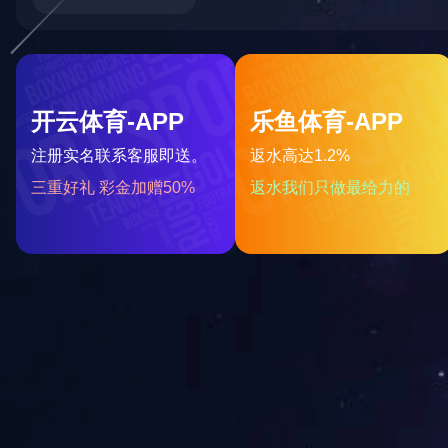
美式悬挂
德式悬挂
轻型悬挂
<
液压转向车桥
凹心车桥
轮毂
制动鼓