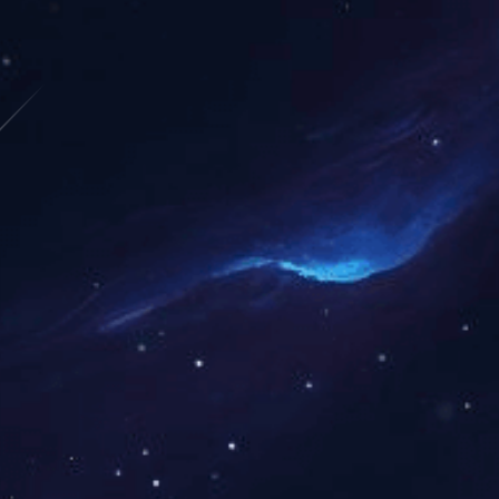
其它车桥系列
其它悬挂系列
卡钳
制动盘
其他铸件