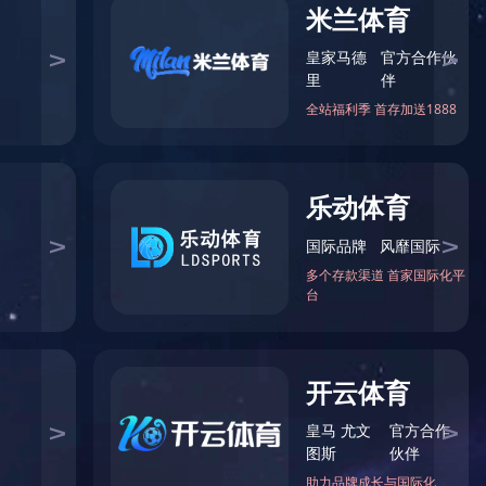
制动盘
刹车盘
制动盘
所属分类：
产品简介：