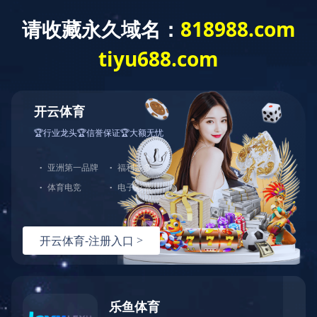
欢迎访问milan体育入口-米兰milan（中国）官网！