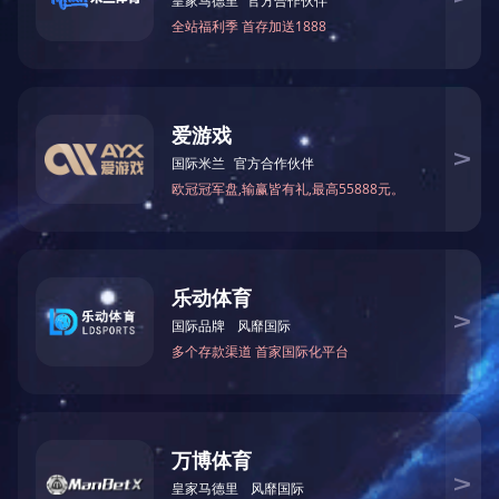
美式悬挂
德式悬挂
轻型悬挂
<
液压转向车桥
凹心车桥
型 号：ZY
轮毂
制动鼓