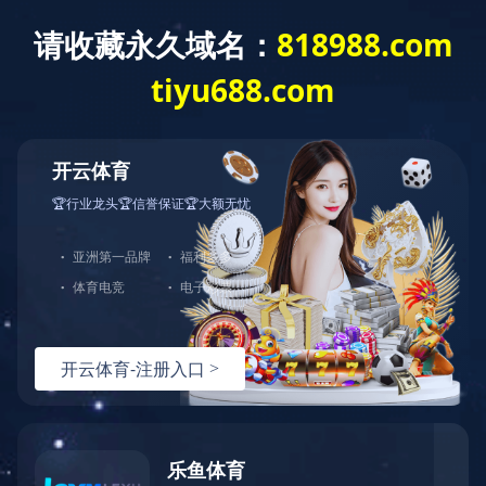
欢迎访问milan体育入口-米兰milan（中国）官网！