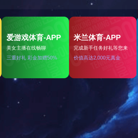
产品描述
4743-EW021 分布圆：335mm 安装孔：282mm 重 量：54.4kg 