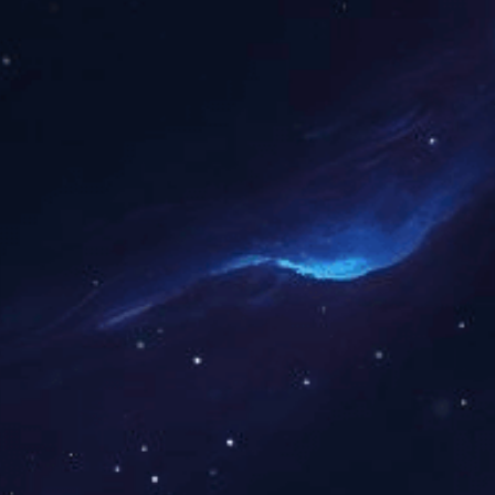
其它车桥系列
其它悬挂系列
卡钳
制动盘
其他铸件