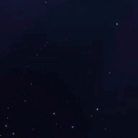
milan体育入口-米兰
milan（中国）
24小时客户服务热线：400-1537-288
国内贸易部
电话：0537-7702666 传真：0537-76666689
手机：13863700809
国际贸易部：18369799102
售后服务部：17852378030
地址：山东省梁山县徐集工业园区
E-mail:zygslgj@163.com lgj@zygcpj.com