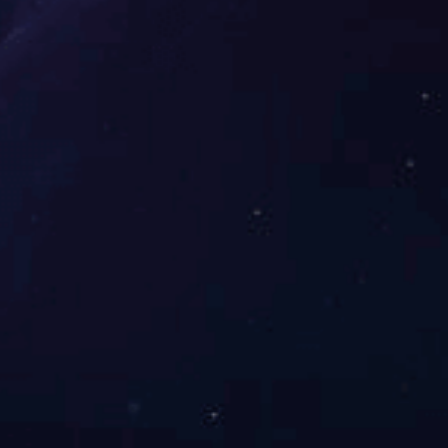
免维护车桥
-13T，3年或50万公里免维护;
靠、性能稳定，保障车辆长时间高效运行;
单快捷，节省维护保养时间;
护保养费用，降低车辆运营成本。
关于我
产品中心
们
空气悬挂
轻型悬挂
德式车桥
公司简介
轮毂
美式悬挂
厂容厂貌
其它车桥
德式悬挂
企业文化
系列
制动鼓