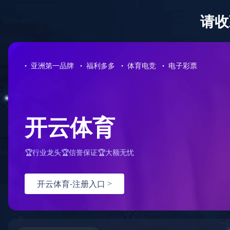
欢迎访问milan体育入口-米兰milan（中国）官网！