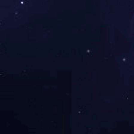
高性能
载荷10
安全可
拆装简
节约维
milan体育入口-米兰
milan（中国）
24小时客户服务热线：400-1537-288
国内贸易部
电话：0537-7702666 传真：0537-76666689
手机：13863700809