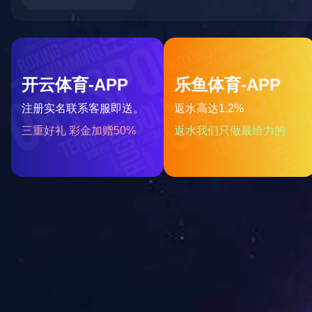
美式悬挂
德式悬挂
轻型悬挂
<
液压转向车桥
凹心车桥
轮毂
制动鼓