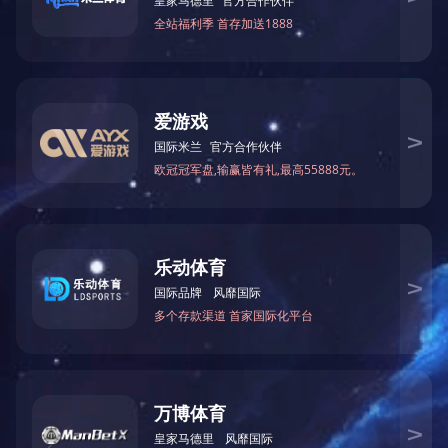
美式悬挂
德式悬挂
轻型悬挂
<
液压转向车桥
凹心车桥
型 号：ZYK
轮毂
制动鼓