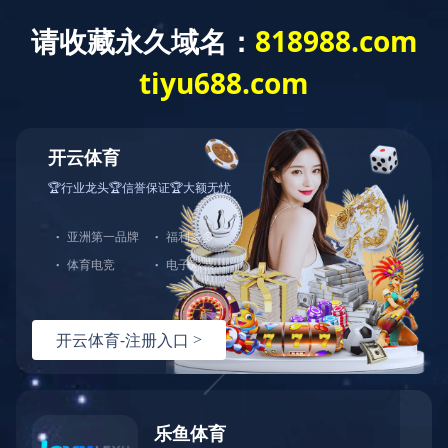
欢迎访问milan体育入口-米兰milan（中国）官网！