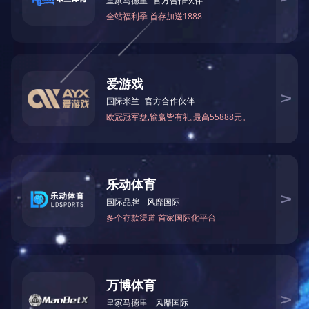
美式悬挂
德式悬挂
轻型悬挂
<
液压转向车桥
凹心车桥
轮毂
制动鼓