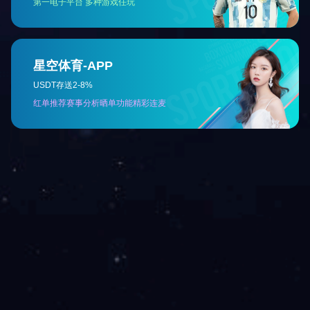
电话：0537-7702666 传真：0537-76666689
企业
手机：13863700809
国际贸易部：18369799102
售后服务部：17852378030
地址：山东省梁山县徐集工业园区
E-mail:zygslgj@163.com lgj@zygcpj.com
Copyright ? milan体育入口-米兰milan（中国） All Rights Reserved
鲁ICP备13014492号
友情链接：
正阳集团阿里国际站