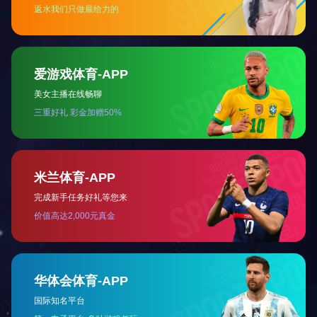
首页
上一页
milan体育入口-米兰
关
milan（中国）
24小时客户服务热线：400-1537-288
公司
国内贸易部
厂容